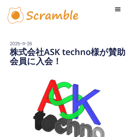
内
容
を
ス
キ
ッ
プ
2025-11-26
株式会社ASK techno様が賛助
会員に入会！