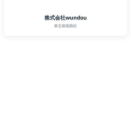
株式会社wundou
東京都葛飾区
Scramble公式SNS
X
Y
F
I
-
o
a
n
t
u
c
s
w
t
e
t
プライバシーポリシ－
i
u
b
a
サイトマップ
t
b
o
g