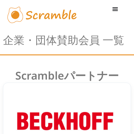
内
容
を
ス
キ
ッ
プ
企業・団体賛助会員 一覧
Scrambleパートナー