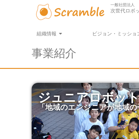
内
一般社団法人
容
次世代ロボ
を
ス
キ
Open 組織情報
組織情報
ビジョン・ミッショ
ッ
プ
事業紹介
ジュニアロボット
「地域のエンジニアが地域の