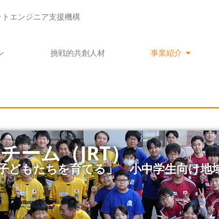
ットエンジニア支援機構
Open 
ン
挑戦的共創人材
事業紹介
チーム（JRT）
子どもたちを育てる」 小中学生向け地