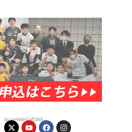
Scramble公式SNS
X
Y
F
I
-
o
a
n