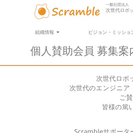
内
一般社団法人
容
次世代ロボ
を
ス
キ
Open 組織情報
組織情報
ビジョン・ミッショ
ッ
プ
個人賛助会員 募集案
次世代ロボ
次世代のエンジニア
ご賛
皆様の篤
Scrambleサ