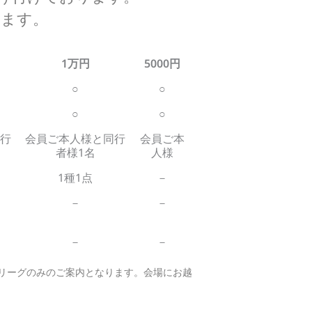
ります。
1万円
5000円
○
○
○
○
行
会員ご本人様と同行
会員ご本
者様1名
人様
1種1点
－
－
－
－
－
部リーグのみのご案内となります。会場にお越