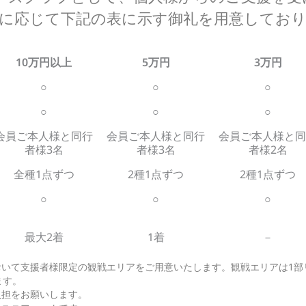
に応じて下記の表に示す御礼を用意してお
10万円以上
5万円
3万円
○
○
○
○
○
○
会員ご本人様と同行
会員ご本人様と同行
会員ご本人様と同
者様3名
者様3名
者様2名
全種1点ずつ
2種1点ずつ
2種1点ずつ
○
○
○
最大2着
1着
－
おいて支援者様限定の観戦エリアをご用意いたします。観戦エリアは1
ます。
負担をお願いします。