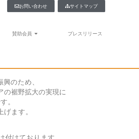
お問い合わせ
サイトマップ
事業紹介
Open 賛助会員
賛助会員
プレスリリース
振興のため、
アの裾野拡大の実現に
です。
上げます。
受け付けております。