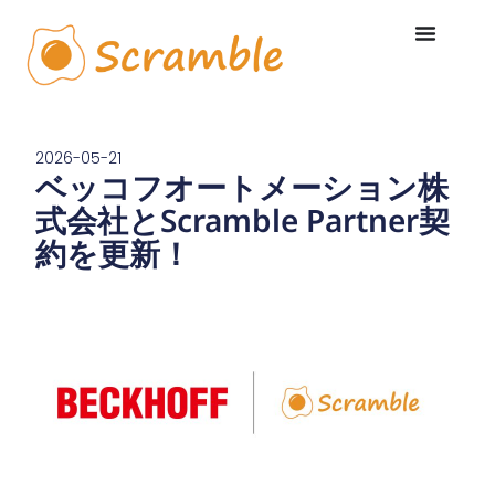
内
容
を
ス
キ
ッ
プ
2026-05-21
ベッコフオートメーション株
式会社とScramble Partner契
約を更新！