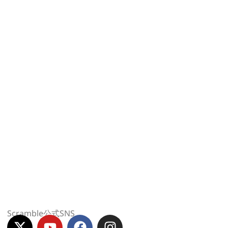
Scramble公式SNS
X
Y
F
I