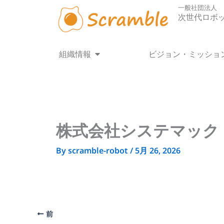
内
一般社団法人
容
次世代ロボ
を
ス
キ
Open 組織情報
組織情報
ビジョン・ミッショ
ッ
プ
株式会社システマック
By
scramble-robot
/
5月 26, 2026
前