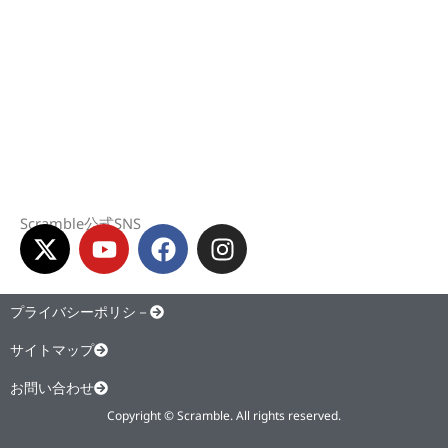
Scramble公式SNS
X
Y
F
I
-
o
a
n
t
u
c
s
w
t
e
t
プライバシーポリシ－
i
u
b
a
サイトマップ
t
b
o
g
t
e
o
r
お問い合わせ
e
k
a
Copyright © Scramble. All rights reserved.
r
m