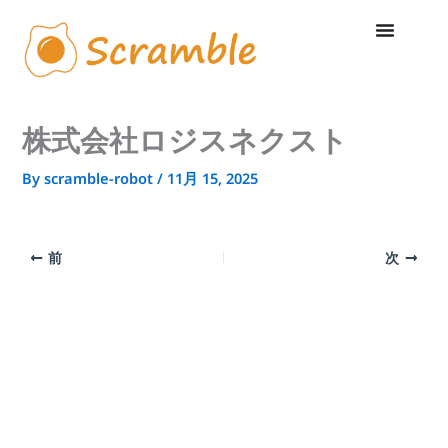
内
容
を
ス
キ
ッ
プ
株式会社ロジスネクスト
By
scramble-robot
/
11月 15, 2025
前
次