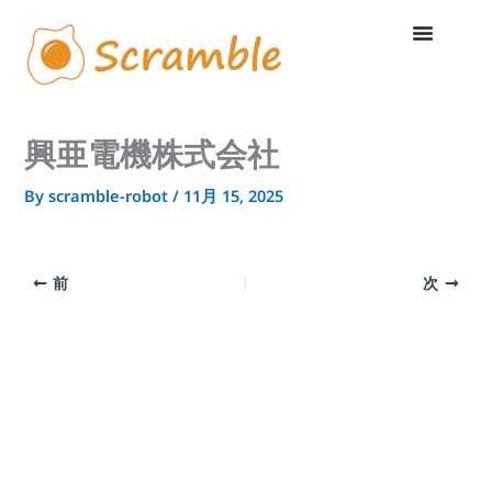
内
容
を
ス
キ
ッ
プ
興亜電機株式会社
By
scramble-robot
/
11月 15, 2025
前
次