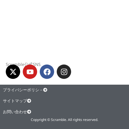
Scramble公式SNS
X
Y
F
I
-
o
a
n
t
u
c
s
w
t
e
t
プライバシーポリシ－
i
u
b
a
サイトマップ
t
b
o
g
t
e
o
r
お問い合わせ
e
k
a
Copyright © Scramble. All rights reserved.
r
m