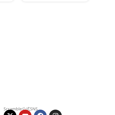
Scramble公式SNS
X
Y
F
I