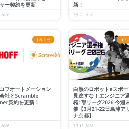
サー契約を更新
新！
 2026
7月 28, 2026
お知らせ
イベ
コフオートメーション
白熱のロボットeスポー
会社とScramble
見逃すな！エンジニア
rtner契約を更新！
権1部リーグ2026 今週
催【3月21-22日島津ア
ナ京都】
 2026
3月 18, 2026