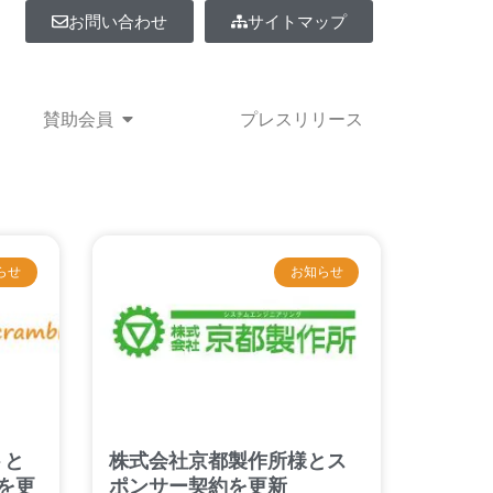
お問い合わせ
サイトマップ
事業紹介
Open 賛助会員
賛助会員
プレスリリース
らせ
お知らせ
トと
株式会社京都製作所様とス
約を更
ポンサー契約を更新