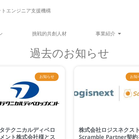
ットエンジニア支援機構
Open 
ン
挑戦的共創人材
事業紹介
過去のお知らせ
ペ
ペ
ペ
ー
ー
ー
お知らせ
お知
ジ
ジ
ジ
タテクニカルディベロ
株式会社ロジスネクス
メント株式会社様とス
Scramble Partner契