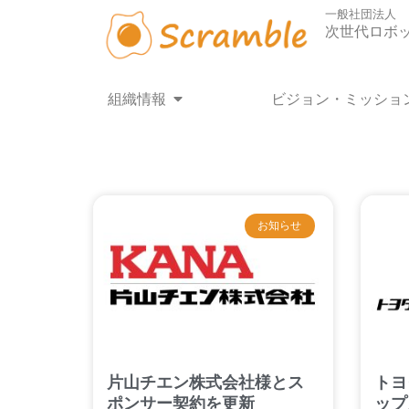
内
一般社団法人
容
次世代ロボ
を
ス
キ
Open 組織情報
組織情報
ビジョン・ミッショ
ッ
プ
お知らせ
片山チエン株式会社様とス
トヨ
ポンサー契約を更新
ップ